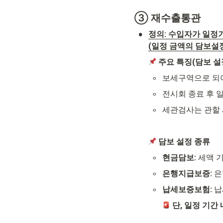
③
 재수출통관
•
정의: 수입자가 일정
(일정 금액의 담보설정
주요 특징(담보 설
◦
보세구역으로 되어
◦
전시회 종료 후 
◦
세관검사는 관할 
 담보 설정 종류 
◦
현금담보: 
세액 
◦
은행지급보증: 
은
◦
납세보증보험: 
납
 단, 일정 기