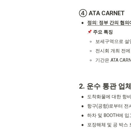
④
 ATA CARNET
•
정의: 정부 간의 협
주요 특징
◦
보세구역으로 설영
◦
전시회 개최 전에
◦
기간은 ATA CA
2. 운수 통관 
•
도착화물에 대한 항비
•
항구(공항)로부터 
•
하차 및 BOOTH에 입
•
포장해체 및 공 박스