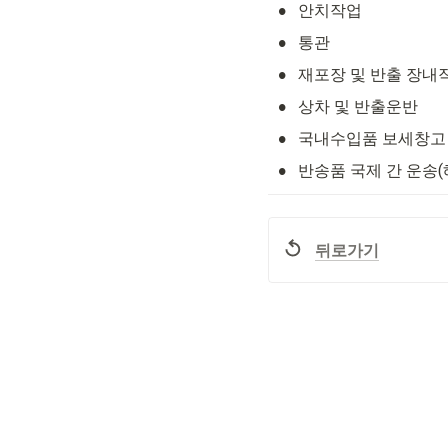
•
안치작업
•
통관
•
재포장 및 반출 장내
•
상차 및 반출운반
•
국내수입품 보세창고 
•
반송품 국제 간 운송(
뒤로가기