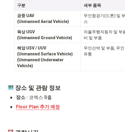
구분
세부 품목
공중 UAV

무인항공기(드론) 및 부품,
(Unmanned Aerial Vehicle)
스
육상 UGV

자율주행자동차 및 부품, 지
(Unmanned Ground Vehicle)
비 및 부품
해양 USV / UUV

무인선박 및 부품, 무인잠수
(Unmanned Surface Vehicle)

유통
(Unmanned Underwater 
Vehicle)
 장소 및 관람 정보
•
장소 : 
코엑스 B홀
•
Floor Plan 추가 예정